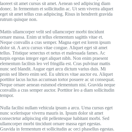
laoreet sit amet cursus sit amet. Aenean sed adipiscing diam
donec. In fermentum et sollicitudin ac. Ut sem viverra aliquet
eget sit amet tellus cras adipiscing. Risus in hendrerit gravida
rutrum quisque non.
Mattis ullamcorper velit sed ullamcorper morbi tincidunt
ornare massa. Enim ut tellus elementum sagittis vitae et.
Neque convallis a cras semper. Magna eget est lorem ipsum
dolor sit. A arcu cursus vitae congue. Aliquet eget sit amet
tellus. Tristique senectus et netus et malesuada fames. Ac
turpis egestas integer eget aliquet nibh. Non enim praesent
elementum facilisis leo vel fringilla est. Cras pulvinar mattis
nunc sed blandit. Augue eget arcu dictum varius duis. Mi
proin sed libero enim sed. Eu ultrices vitae auctor eu. Aliquet
porttitor lacus luctus accumsan tortor posuere ac ut consequat.
Neque ornare aenean euismod elementum nisi. Gravida neque
convallis a cras semper auctor. Porttitor leo a diam sollicitudin
tempor.
Nulla facilisi nullam vehicula ipsum a arcu. Urna cursus eget
nunc scelerisque viverra mauris in. Ipsum dolor sit amet
consectetur adipiscing elit pellentesque habitant morbi. Sed
ullamcorper morbi tincidunt ornare massa eget egestas.
Gravida in fermentum et sollicitudin ac orci phasellus egestas.