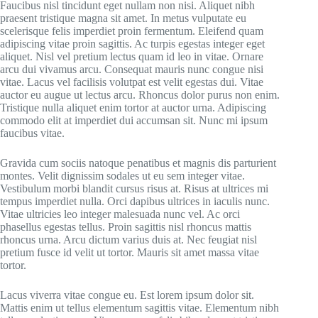
Faucibus nisl tincidunt eget nullam non nisi. Aliquet nibh
praesent tristique magna sit amet. In metus vulputate eu
scelerisque felis imperdiet proin fermentum. Eleifend quam
adipiscing vitae proin sagittis. Ac turpis egestas integer eget
aliquet. Nisl vel pretium lectus quam id leo in vitae. Ornare
arcu dui vivamus arcu. Consequat mauris nunc congue nisi
vitae. Lacus vel facilisis volutpat est velit egestas dui. Vitae
auctor eu augue ut lectus arcu. Rhoncus dolor purus non enim.
Tristique nulla aliquet enim tortor at auctor urna. Adipiscing
commodo elit at imperdiet dui accumsan sit. Nunc mi ipsum
faucibus vitae.
Gravida cum sociis natoque penatibus et magnis dis parturient
montes. Velit dignissim sodales ut eu sem integer vitae.
Vestibulum morbi blandit cursus risus at. Risus at ultrices mi
tempus imperdiet nulla. Orci dapibus ultrices in iaculis nunc.
Vitae ultricies leo integer malesuada nunc vel. Ac orci
phasellus egestas tellus. Proin sagittis nisl rhoncus mattis
rhoncus urna. Arcu dictum varius duis at. Nec feugiat nisl
pretium fusce id velit ut tortor. Mauris sit amet massa vitae
tortor.
Lacus viverra vitae congue eu. Est lorem ipsum dolor sit.
Mattis enim ut tellus elementum sagittis vitae. Elementum nibh