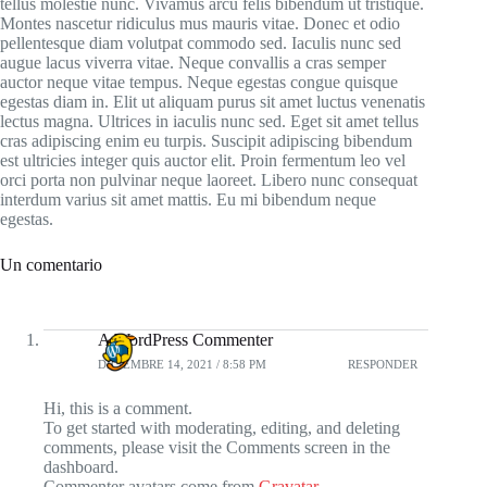
tellus molestie nunc. Vivamus arcu felis bibendum ut tristique.
Montes nascetur ridiculus mus mauris vitae. Donec et odio
pellentesque diam volutpat commodo sed. Iaculis nunc sed
augue lacus viverra vitae. Neque convallis a cras semper
auctor neque vitae tempus. Neque egestas congue quisque
egestas diam in. Elit ut aliquam purus sit amet luctus venenatis
lectus magna. Ultrices in iaculis nunc sed. Eget sit amet tellus
cras adipiscing enim eu turpis. Suscipit adipiscing bibendum
est ultricies integer quis auctor elit. Proin fermentum leo vel
orci porta non pulvinar neque laoreet. Libero nunc consequat
interdum varius sit amet mattis. Eu mi bibendum neque
egestas.
Un comentario
A WordPress Commenter
DICIEMBRE 14, 2021 / 8:58 PM
RESPONDER
Hi, this is a comment.
To get started with moderating, editing, and deleting
comments, please visit the Comments screen in the
dashboard.
Commenter avatars come from
Gravatar
.